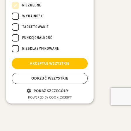
NIEZBĘDNE
WYDAJNOŚĆ
TARGETOWANIE
FUNKCJONALNOŚĆ
NIESKLASYFIKOWANE
AKCEPTUJ WSZYSTKIE
ODRZUĆ WSZYSTKIE
POKAŻ SZCZEGÓŁY
POWERED BY COOKIESCRIPT
Niezbędne
Wydajność
ZOBACZ INNE WPISY
Targetowanie
Funkcjonalność
Niesklasyfikowane
#Wszystkie
#Las w Nas
#Leśne spacery
#Luźne myśli