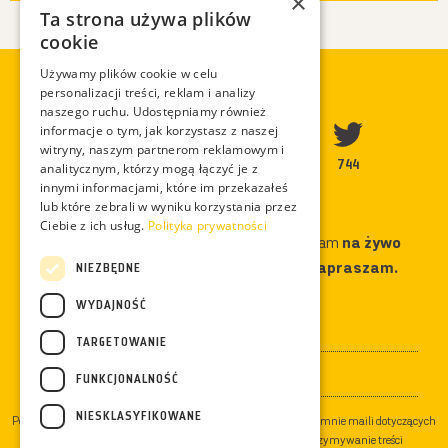
×
Ta strona używa plików
cookie
Używamy plików cookie w celu
Chcesz być na bieżąco z moimi filmami? Podaj proszę:
BĄDŹ NA BIEŻĄCO
personalizacji treści, reklam i analizy
naszego ruchu. Udostępniamy również
informacje o tym, jak korzystasz z naszej
witryny, naszym partnerom reklamowym i
113 332
18 018
50 356
744
analitycznym, którzy mogą łączyć je z
innymi informacjami, które im przekazałeś
Podając swój adres e-mail wyrażasz zgodę na otrzymywanie ode mnie maili dotyczących
lub które zebrali w wyniku korzystania przez
przyrody i moich działań, a dodatkowo zgadzasz się na otrzymywanie treści
Ciebie z ich usług.
Polityka prywatności
marketingowych dotyczących sprzedaży moich produktów np. kalendarzy - Całą politykę
Poza mikroBlogowymi treściami opowiadam
na żywo
prywatności znajdziesz
tutaj
.
i
rozsyłam maile z ciekawostkami. Zapraszam.
NIEZBĘDNE
Dołączysz?
WYDAJNOŚĆ
TARGETOWANIE
FUNKCJONALNOŚĆ
NIESKLASYFIKOWANE
Podając swój adres e-mail wyrażasz zgodę na otrzymywanie ode mnie maili dotyczących
przyrody i moich działań, a dodatkowo zgadzasz się na otrzymywanie treści