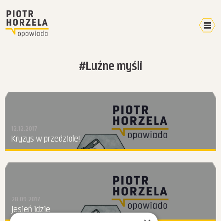
Kalendarz 2026
#Luźne myśli
Home
Video
Pokazy
Terminarz
12.12.2017
Mikroblog
Kryzys w przedziale!
Wyprawy
Plany
W mediach
O mnie
28.09.2017
Jesień idzie
Kontakt