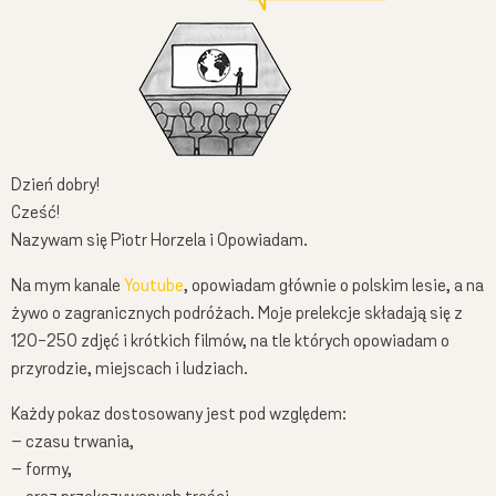
Chcesz być na bieżąco z moimi filmami? Podaj proszę:
Dzień dobry!
Cześć!
Podając swój adres e-mail wyrażasz zgodę na otrzymywanie ode mnie maili dotyczących
Nazywam się Piotr Horzela i Opowiadam.
przyrody i moich działań, a dodatkowo zgadzasz się na otrzymywanie treści
marketingowych dotyczących sprzedaży moich produktów np. kalendarzy - Całą politykę
Na mym kanale
Youtube
, opowiadam głównie o polskim lesie, a na
prywatności znajdziesz
tutaj
.
żywo o zagranicznych podróżach. Moje prelekcje składają się z
120-250 zdjęć i krótkich filmów, na tle których opowiadam o
przyrodzie, miejscach i ludziach.
Każdy pokaz dostosowany jest pod względem:
– czasu trwania,
– formy,