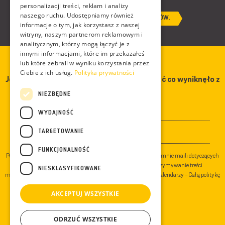
personalizacji treści, reklam i analizy
naszego ruchu. Udostępniamy również
WYŚLIJ ZAPYTANIE DOT. WYCENY POKAZÓW.
informacje o tym, jak korzystasz z naszej
witryny, naszym partnerom reklamowym i
analitycznym, którzy mogą łączyć je z
innymi informacjami, które im przekazałeś
lub które zebrali w wyniku korzystania przez
Ciebie z ich usług.
Polityka prywatności
Jeżeli chcesz czasem zobaczyć/przeczytać co wyniknęło z
mych spotkań z mediami?
NIEZBĘDNE
WYDAJNOŚĆ
TARGETOWANIE
FUNKCJONALNOŚĆ
Podając swój adres e-mail wyrażasz zgodę na otrzymywanie ode mnie maili dotyczących
przyrody i moich działań, a dodatkowo zgadzasz się na otrzymywanie treści
NIESKLASYFIKOWANE
marketingowych dotyczących sprzedaży moich produktów np. kalendarzy - Całą politykę
prywatności znajdziesz
tutaj
.
AKCEPTUJ WSZYSTKIE
ODRZUĆ WSZYSTKIE