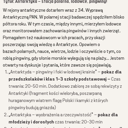
Tytuł: Antarktyka – stacja polarna, lodowce, pingwiny!
W rejony antarktyczne dotarłem wraz z 34. Wyprawą
Antarktyczną PAN. W polarnej stacji badawczej spędziłem blisko
półtora roku. W tym czasie, między innymi, mierzyłem lodowce
oraz monitorowałem zachowania pingwinów i innych zwierząt.
Pomagałem też naukowcom w ich pracach, przy okazji
poszerzając swoją wiedzę o Antarktyce.
Opowiem o
bazach polarnych, nauce, wietrze, lodzie i oczywiście o tym, co
robią pingwiny, gdy słonie morskie wylegują się na plaży… Jestem
otwarty na dyskusje i pytania, które zawsze się pojawiają.
„Antarktyda – pingwiny i foki w lodowej krainie” –
pokaz dla
przedszkolaków i klas 1-3 szkoły podstawowej –
Czas
trwania: 20-50 min. Dodatkowo zabiorę ze sobą rekwizyty z
Antarktyki (fragment kości wieloryba, poszarpaną
huraganowym wiatrem flagę Polski i kamyki z których
pingwiny budują gniazda)
„Antarktyka – wyobrażenia a rzeczywistość” –
pokaz dla
młodzieży i dorosłych
czas trwania: 20-30 min