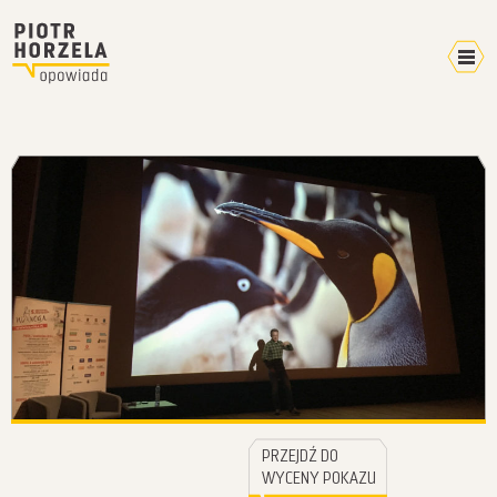
Kalendarz 2026
Home
Video
Pokazy
Terminarz
Mikroblog
Wyprawy
Plany
W mediach
O mnie
PRZEJDŹ DO
Kontakt
WYCENY POKAZU