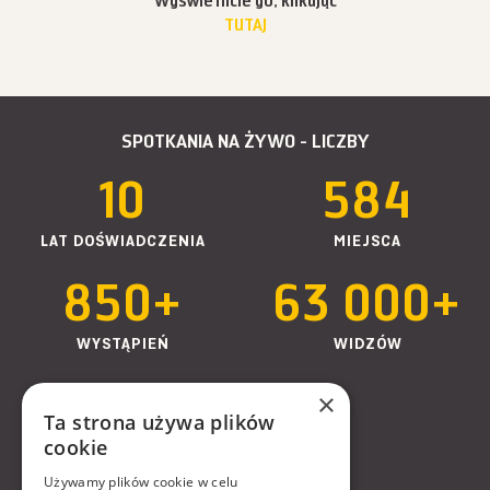
Wyświetlicie go, klikając
TUTAJ
SPOTKANIA NA ŻYWO - LICZBY
10
584
LAT DOŚWIADCZENIA
MIEJSCA
850+
63 000+
WYSTĄPIEŃ
WIDZÓW
3-96
×
Ta strona używa plików
cookie
WIEK SŁUCHACZY
Używamy plików cookie w celu