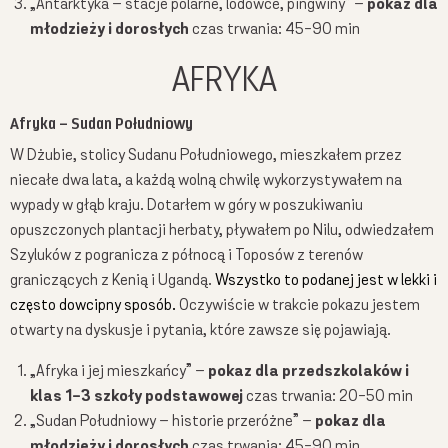
„Antarktyka – stacje polarne, lodowce, pingwiny” –
pokaz dla
młodzieży i dorosłych
czas trwania: 45-90 min
AFRYKA
Afryka – Sudan Południowy
W Dżubie, stolicy Sudanu Południowego, mieszkałem przez
niecałe dwa lata, a każdą wolną chwilę wykorzystywałem na
wypady w głąb kraju. Dotarłem w góry w poszukiwaniu
opuszczonych plantacji herbaty, pływałem po Nilu, odwiedzałem
Szyluków z pogranicza z północą i Toposów z terenów
graniczących z Kenią i Ugandą.
Wszystko to podanej jest w lekki i
często dowcipny sposób.
Oczywiście w trakcie pokazu jestem
otwarty na dyskusje i pytania, które zawsze się pojawiają.
„Afryka i jej mieszkańcy” –
pokaz dla przedszkolaków i
klas 1-3 szkoły podstawowej
czas trwania: 20-50 min
„Sudan Południowy – historie przeróżne” –
pokaz dla
młodzieży i dorosłych
czas trwania: 45-90 min