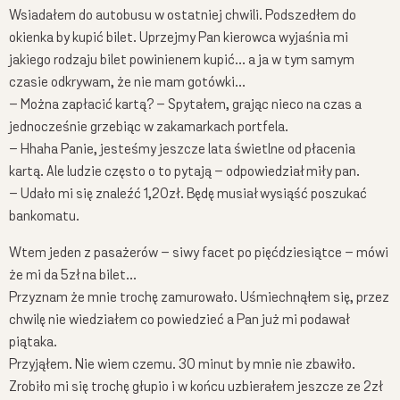
Wsiadałem do autobusu w ostatniej chwili. Podszedłem do
okienka by kupić bilet. Uprzejmy Pan kierowca wyjaśnia mi
jakiego rodzaju bilet powinienem kupić… a ja w tym samym
Chcesz być na bieżąco z moimi filmami? Podaj proszę:
czasie odkrywam, że nie mam gotówki…
– Można zapłacić kartą? – Spytałem, grając nieco na czas a
jednocześnie grzebiąc w zakamarkach portfela.
– Hhaha Panie, jesteśmy jeszcze lata świetlne od płacenia
kartą. Ale ludzie często o to pytają – odpowiedział miły pan.
Podając swój adres e-mail wyrażasz zgodę na otrzymywanie ode mnie maili dotyczących
– Udało mi się znaleźć 1,20zł. Będę musiał wysiąść poszukać
przyrody i moich działań, a dodatkowo zgadzasz się na otrzymywanie treści
bankomatu.
marketingowych dotyczących sprzedaży moich produktów np. kalendarzy - Całą politykę
prywatności znajdziesz
tutaj
.
Wtem jeden z pasażerów – siwy facet po pięćdziesiątce – mówi
że mi da 5zł na bilet…
Przyznam że mnie trochę zamurowało. Uśmiechnąłem się, przez
chwilę nie wiedziałem co powiedzieć a Pan już mi podawał
piątaka.
Przyjąłem. Nie wiem czemu. 30 minut by mnie nie zbawiło.
Zrobiło mi się trochę głupio i w końcu uzbierałem jeszcze ze 2zł