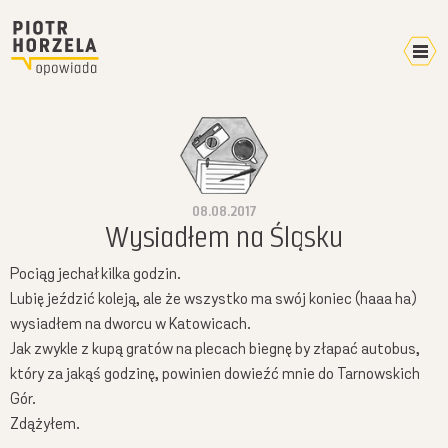
Kalendarz 2026
Home
Video
08.08.2017
Pokazy
Wysiadłem na Śląsku
Terminarz
Pociąg jechał kilka godzin.
Mikroblog
Lubię jeździć koleją, ale że wszystko ma swój koniec (haaa ha)
Wyprawy
wysiadłem na dworcu w Katowicach.
Plany
Jak zwykle z kupą gratów na plecach biegnę by złapać autobus,
W mediach
który za jakąś godzinę, powinien dowieźć mnie do Tarnowskich
Gór.
O mnie
Zdążyłem.
Kontakt