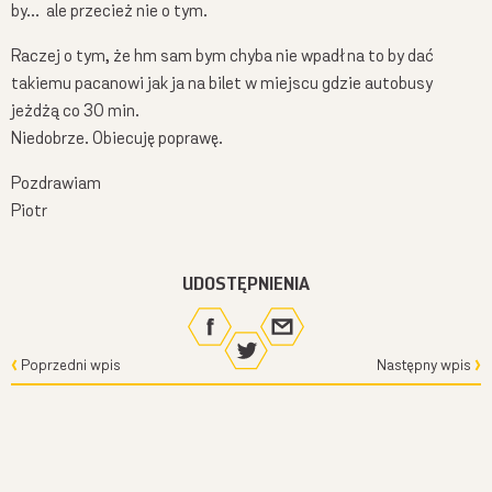
by… ale przecież nie o tym.
Raczej o tym, że hm sam bym chyba nie wpadł na to by dać
takiemu pacanowi jak ja na bilet w miejscu gdzie autobusy
jeżdżą co 30 min.
Niedobrze. Obiecuję poprawę.
Pozdrawiam
Piotr
UDOSTĘPNIENIA
Poprzedni wpis
Następny wpis