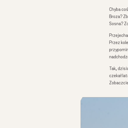
Chyba coś
Broza? Zb
Sosna? Z
Przejecha
Przez kol
Podając swój adres e-mail wyra
przypomin
treści marketi
nadchodzą
Tak, dzis
czekał la
Zobaczcie