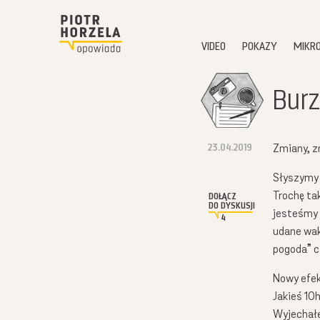
VIDEO
POKAZY
MIKR
Burz
23.04.2019
Zmiany, z
Słyszymy 
Trochę ta
DOŁĄCZ
DO DYSKUSJI
jesteśmy 
4
udane wak
pogoda” c
Nowy efek
Jakieś 10
Wyjechałe