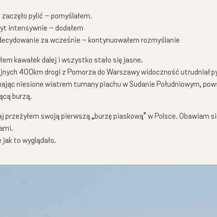
 zaczęło pylić – pomyślałem.
yt intensywnie – dodałem
Chcesz być na bieżąco z moimi filmami? Podaj proszę:
decydowanie za wcześnie – kontynuowałem rozmyślanie
łem kawałek dalej i wszystko stało się jasne.
ejnych 400km drogi z Pomorza do Warszawy widoczność utrudniał p
żasz zgodę na otrzymywanie ode mnie maili dotyczących przyrody i moich działań, a dodatko
ając niesione wiatrem tumany piachu w Sudanie Południowym, pow
ngowych dotyczących sprzedaży moich produktów np. kalendarzy - Całą politykę prywatności 
cą burzą.
iaj przeżyłem swoją pierwszą „burzę piaskową” w Polsce. Obawiam się,
tami.
 jak to wyglądało.