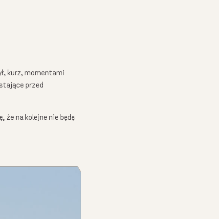
ył, kurz, momentami
wo zgadzasz się na otrzymywanie
stające przed
znajdziesz
tutaj
.
 że na kolejne nie będę