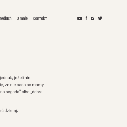
ediach
O mnie
Kontakt
ednak, jeżeli nie
ię, że nie pada bo mamy
zna pogoda” albo „dobra
ć dzisiaj.