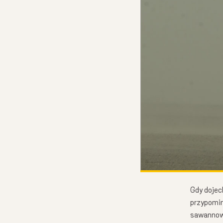
Gdy dojec
przypomin
sawannow