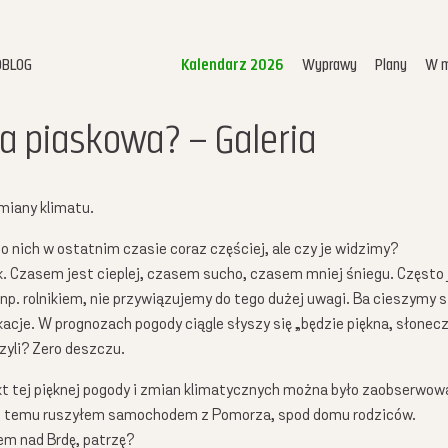
OBLOG
Kalendarz 2026
Wyprawy
Plany
W m
Kalendarz 2026
a piaskowa? – Galeria
Home
Video
miany klimatu.
Pokazy
Terminarz
o nich w ostatnim czasie coraz częściej, ale czy je widzimy?
k. Czasem jest cieplej, czasem sucho, czasem mniej śniegu. Często j
Mikroblog
np. rolnikiem, nie przywiązujemy do tego dużej uwagi. Ba cieszymy s
Wyprawy
acje. W prognozach pogody ciągle słyszy się „będzie piękna, słonec
Plany
zyli? Zero deszczu.
W mediach
t tej pięknej pogody i zmian klimatycznych można było zaobserwowa
O mnie
h temu ruszyłem samochodem z Pomorza, spod domu rodziców.
Kontakt
m nad Brdę, patrzę?