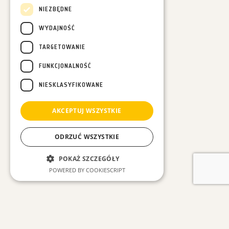
NIEZBĘDNE
WYDAJNOŚĆ
TARGETOWANIE
FUNKCJONALNOŚĆ
NIESKLASYFIKOWANE
AKCEPTUJ WSZYSTKIE
ODRZUĆ WSZYSTKIE
POKAŻ SZCZEGÓŁY
POWERED BY COOKIESCRIPT
Niezbędne
Wydajność
ZOBACZ INNE WPISY
Targetowanie
Funkcjonalność
Niesklasyfikowane
#Wszystkie
#Las w Nas
#Leśne spacery
#Luźne myśli