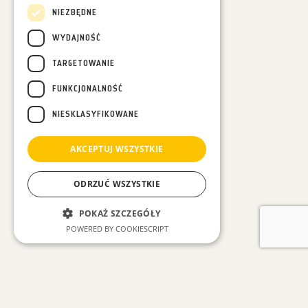
NIEZBĘDNE
WYDAJNOŚĆ
TARGETOWANIE
FUNKCJONALNOŚĆ
NIESKLASYFIKOWANE
AKCEPTUJ WSZYSTKIE
ODRZUĆ WSZYSTKIE
POKAŻ SZCZEGÓŁY
POWERED BY COOKIESCRIPT
Niezbędne
Wydajność
ZOBACZ INNE WPISY
Targetowanie
Funkcjonalność
Niesklasyfikowane
#Wszystkie
#Las w Nas
#Leśne spacery
#Luźne myśli