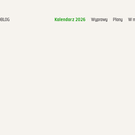
OBLOG
Kalendarz 2026
Wyprawy
Plany
W m
Kalendarz 2026
Home
Video
Pokazy
Terminarz
Mikroblog
Wyprawy
Plany
W mediach
O mnie
Kontakt