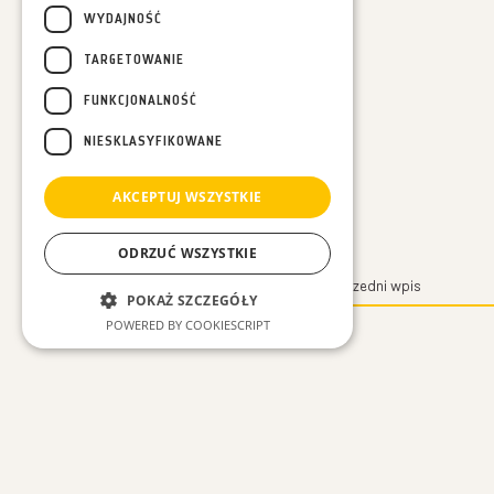
WYDAJNOŚĆ
TARGETOWANIE
FUNKCJONALNOŚĆ
NIESKLASYFIKOWANE
AKCEPTUJ WSZYSTKIE
ODRZUĆ WSZYSTKIE
Poprzedni wpis
POKAŻ SZCZEGÓŁY
POWERED BY COOKIESCRIPT
Niezbędne
Wydajność
Targetowanie
Funkcjonalność
Niesklasyfikowane
Niezbędne pliki cookie umożliwiają