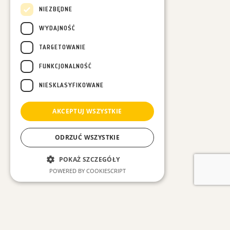
NIEZBĘDNE
WYDAJNOŚĆ
TARGETOWANIE
FUNKCJONALNOŚĆ
NIESKLASYFIKOWANE
AKCEPTUJ WSZYSTKIE
ODRZUĆ WSZYSTKIE
POKAŻ SZCZEGÓŁY
POWERED BY COOKIESCRIPT
Niezbędne
Wydajność
ZOBACZ INNE WPISY
Targetowanie
Funkcjonalność
Niesklasyfikowane
#Wszystkie
#Las w Nas
#Leśne spacery
#Luźne myśli