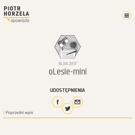
Kalendarz 2026
Home
Video
16.08.2017
Pokazy
oLesie-mini
Terminarz
Mikroblog
UDOSTĘPNIENIA
Wyprawy
Plany
W mediach
Poprzedni wpis
O mnie
Kontakt