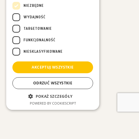
NIEZBĘDNE
WYDAJNOŚĆ
TARGETOWANIE
FUNKCJONALNOŚĆ
NIESKLASYFIKOWANE
AKCEPTUJ WSZYSTKIE
ODRZUĆ WSZYSTKIE
POKAŻ SZCZEGÓŁY
POWERED BY COOKIESCRIPT
Niezbędne
Wydajność
ZOBACZ INNE WPISY
Targetowanie
Funkcjonalność
Niesklasyfikowane
#Wszystkie
#Las w Nas
#Leśne spacery
#Luźne myśli