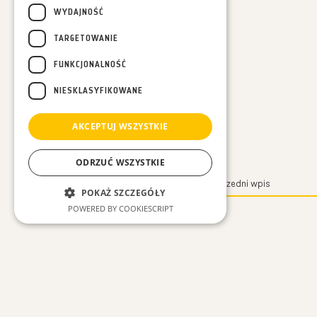
WYDAJNOŚĆ
TARGETOWANIE
FUNKCJONALNOŚĆ
NIESKLASYFIKOWANE
AKCEPTUJ WSZYSTKIE
ODRZUĆ WSZYSTKIE
Poprzedni wpis
POKAŻ SZCZEGÓŁY
POWERED BY COOKIESCRIPT
Niezbędne
Wydajność
Targetowanie
Funkcjonalność
Niesklasyfikowane
Niezbędne pliki cookie umożliwiają