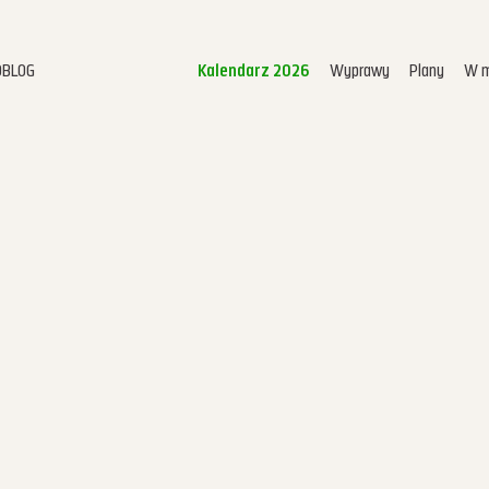
OBLOG
Kalendarz 2026
Wyprawy
Plany
W m
Kalendarz 2026
Home
Video
Pokazy
Terminarz
Mikroblog
Wyprawy
Plany
W mediach
O mnie
Kontakt