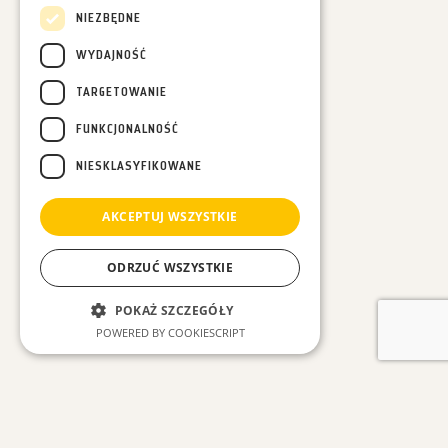
NIEZBĘDNE
WYDAJNOŚĆ
TARGETOWANIE
FUNKCJONALNOŚĆ
NIESKLASYFIKOWANE
AKCEPTUJ WSZYSTKIE
ODRZUĆ WSZYSTKIE
POKAŻ SZCZEGÓŁY
POWERED BY COOKIESCRIPT
Niezbędne
Wydajność
ZOBACZ INNE WPISY
Targetowanie
Funkcjonalność
Niesklasyfikowane
#Wszystkie
#Las w Nas
#Leśne spacery
#Luźne myśli