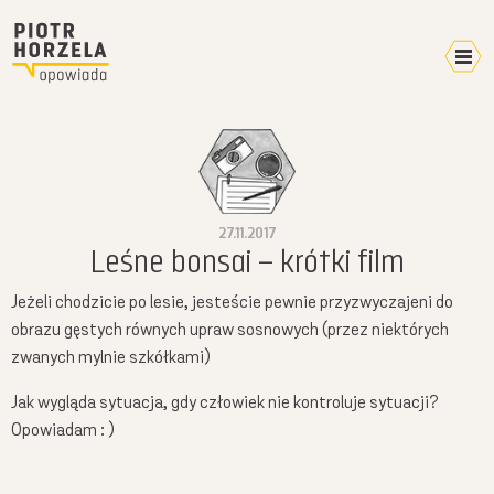
Kalendarz 2026
Home
Video
27.11.2017
Pokazy
Leśne bonsai – krótki film
Terminarz
Jeżeli chodzicie po lesie, jesteście pewnie przyzwyczajeni do
Mikroblog
obrazu gęstych równych upraw sosnowych (przez niektórych
Wyprawy
zwanych mylnie szkółkami)
Plany
Jak wygląda sytuacja, gdy człowiek nie kontroluje sytuacji?
W mediach
Opowiadam : )
O mnie
Kontakt