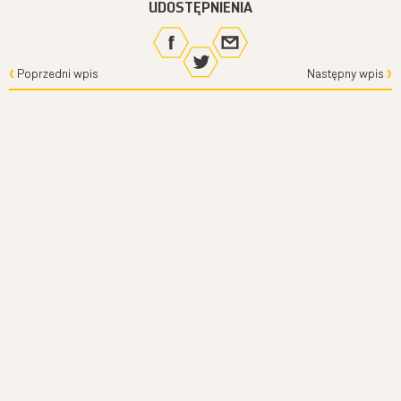
UDOSTĘPNIENIA
Chcesz być na bieżąco z moimi filmami? Podaj proszę:
Poprzedni wpis
Następny wpis
Podając swój adres e-mail wyrażasz zgodę na otrzymywanie ode mnie maili dotyczących
przyrody i moich działań, a dodatkowo zgadzasz się na otrzymywanie treści
marketingowych dotyczących sprzedaży moich produktów np. kalendarzy - Całą politykę
prywatności znajdziesz
tutaj
.