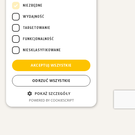
NIEZBĘDNE
WYDAJNOŚĆ
TARGETOWANIE
FUNKCJONALNOŚĆ
NIESKLASYFIKOWANE
AKCEPTUJ WSZYSTKIE
ODRZUĆ WSZYSTKIE
POKAŻ SZCZEGÓŁY
POWERED BY COOKIESCRIPT
Niezbędne
Wydajność
ZOBACZ INNE WPISY
Targetowanie
Funkcjonalność
Niesklasyfikowane
#Wszystkie
#Las w Nas
#Leśne spacery
#Luźne myśli