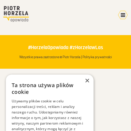
Kalendarz 2026
Home
#HorzelaOpowiada #zHorzelawLas
Video
Wszystkie prawa zastrzeżone © Piotr Horzela |
Polityka prywatności
Pokazy
Terminarz
×
Mikroblog
Ta strona używa plików
Wyprawy
cookie
Plany
Używamy plików cookie w celu
personalizacji treści, reklam i analizy
W mediach
naszego ruchu. Udostępniamy również
O mnie
informacje o tym, jak korzystasz z naszej
witryny, naszym partnerom reklamowym i
Kontakt
analitycznym, którzy mogą łączyć je z