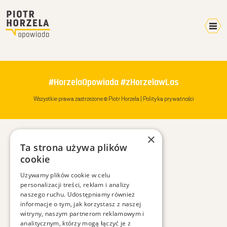
Kalendarz 2026
Home
#HorzelaOpowiada #zHorzelawLas
Video
Wszystkie prawa zastrzeżone © Piotr Horzela |
Polityka prywatności
Pokazy
Terminarz
×
Mikroblog
Ta strona używa plików
Wyprawy
cookie
Plany
Używamy plików cookie w celu
personalizacji treści, reklam i analizy
W mediach
naszego ruchu. Udostępniamy również
O mnie
informacje o tym, jak korzystasz z naszej
witryny, naszym partnerom reklamowym i
Kontakt
analitycznym, którzy mogą łączyć je z