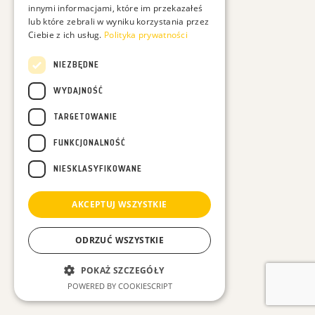
innymi informacjami, które im przekazałeś
lub które zebrali w wyniku korzystania przez
Ciebie z ich usług.
Polityka prywatności
Chcesz być na bieżąco z moimi filmami? Podaj proszę:
NIEZBĘDNE
WYDAJNOŚĆ
TARGETOWANIE
FUNKCJONALNOŚĆ
Podając swój adres e-mail wyrażasz zgodę na otrzymywanie ode mnie maili dotyczących
przyrody i moich działań, a dodatkowo zgadzasz się na otrzymywanie treści
NIESKLASYFIKOWANE
marketingowych dotyczących sprzedaży moich produktów np. kalendarzy - Całą politykę
prywatności znajdziesz
tutaj
.
AKCEPTUJ WSZYSTKIE
ODRZUĆ WSZYSTKIE
POKAŻ SZCZEGÓŁY
POWERED BY COOKIESCRIPT