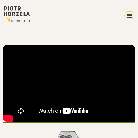
Kalendarz 2026
Home
Video
Pokazy
Terminarz
Mikroblog
Wyprawy
Plany
W mediach
O mnie
Kontakt