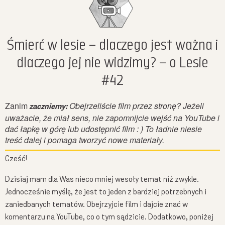
Chcesz być na bieżąco z moimi filmami? Podaj proszę:
Śmierć w lesie – dlaczego jest ważna i
dlaczego jej nie widzimy? – o Lesie
#42
Podając swój adres e-mail wyrażasz zgodę na otrzymywanie ode mnie maili dotyczących
Zanim
Obejrzeliście film przez stronę? Jeżeli
zaczniemy:
przyrody i moich działań, a dodatkowo zgadzasz się na otrzymywanie treści
uważacie, że miał sens, nie zapomnijcie wejść na YouTube i
marketingowych dotyczących sprzedaży moich produktów np. kalendarzy - Całą politykę
dać łapkę w górę lub udostępnić film : ) To ładnie niesie
prywatności znajdziesz
tutaj
.
treść dalej i pomaga tworzyć nowe materiały.
Cześć!
Dzisiaj mam dla Was nieco mniej wesoły temat niż zwykle.
Jednocześnie myślę, że jest to jeden z bardziej potrzebnych i
zaniedbanych tematów. Obejrzyjcie film i dajcie znać w
komentarzu na YouTube, co o tym sądzicie. Dodatkowo, poniżej