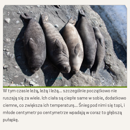
W tym czasie leżą, leżą i leżą… szczególnie początkowo nie
ruszają się za wiele. Ich ciała są ciepłe same w sobie, dodatkowo
ciemne, co zwiększa ich temperaturę… Śnieg pod nimi się topi, i
młode centymetr po centymetrze wpadają w coraz to głębszą
pułapkę.