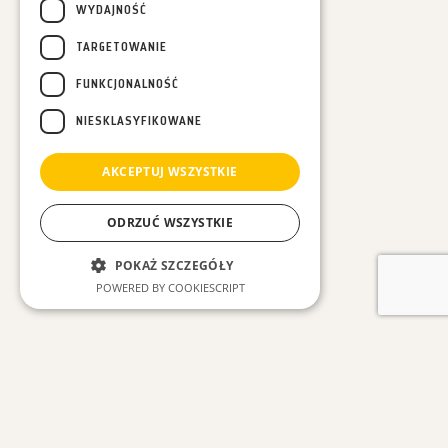
WYDAJNOŚĆ
TARGETOWANIE
FUNKCJONALNOŚĆ
NIESKLASYFIKOWANE
AKCEPTUJ WSZYSTKIE
ODRZUĆ WSZYSTKIE
POKAŻ SZCZEGÓŁY
POWERED BY COOKIESCRIPT
Niezbędne
Wydajność
ZOBACZ INNE WPISY
Targetowanie
Funkcjonalność
Niesklasyfikowane
#Wszystkie
#oLesie
#Opowieści Różnej Treści
#Wyspy Owcze
Las w Nas
o Kleszczach
Niezbędne pliki cookie umożliwiają
korzystanie z podstawowych funkcji strony