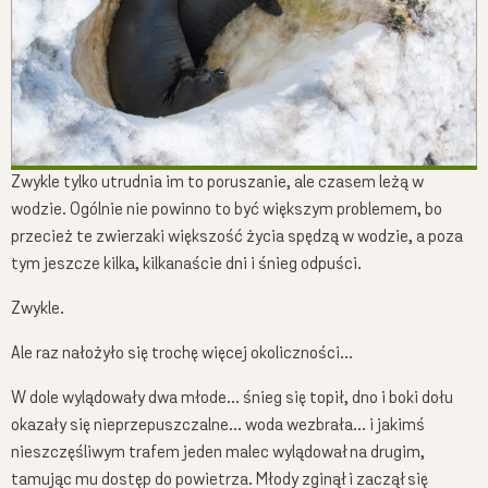
Zwykle tylko utrudnia im to poruszanie, ale czasem leżą w
wodzie. Ogólnie nie powinno to być większym problemem, bo
przecież te zwierzaki większość życia spędzą w wodzie, a poza
tym jeszcze kilka, kilkanaście dni i śnieg odpuści.
Zwykle.
Ale raz nałożyło się trochę więcej okoliczności…
W dole wylądowały dwa młode… śnieg się topił, dno i boki dołu
okazały się nieprzepuszczalne… woda wezbrała… i jakimś
nieszczęśliwym trafem jeden malec wylądował na drugim,
tamując mu dostęp do powietrza. Młody zginął i zaczął się