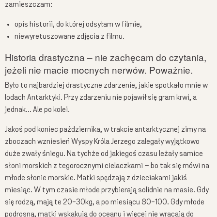
zamieszczam:
opis historii, do której odsyłam w filmie,
niewyretuszowane zdjęcia z filmu.
Historia drastyczna – nie zachęcam do czytania,
jeżeli nie macie mocnych nerwów. Poważnie.
Było to najbardziej drastyczne zdarzenie, jakie spotkało mnie w
lodach Antarktyki. Przy zdarzeniu nie pojawił się gram krwi, a
jednak… Ale po kolei.
Jakoś pod koniec października, w trakcie antarktycznej zimy na
zboczach wzniesień Wyspy Króla Jerzego zalegały wyjątkowo
duże zwały śniegu. Na tychże od jakiegoś czasu leżały samice
słoni morskich z tegorocznymi cielaczkami – bo tak się mówi na
młode słonie morskie. Matki spędzają z dzieciakami jakiś
miesiąc. W tym czasie młode przybierają solidnie na masie. Gdy
się rodzą, mają te 20-30kg, a po miesiącu 80-100. Gdy młode
podrosną, matki wskakują do oceanu i więcej nie wracają do