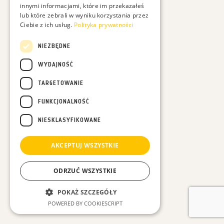
innymi informacjami, które im przekazałeś
lub które zebrali w wyniku korzystania przez
Ciebie z ich usług.
Polityka prywatności
Chcesz być na bieżąco z moimi filmami? Podaj proszę:
NIEZBĘDNE
WYDAJNOŚĆ
TARGETOWANIE
FUNKCJONALNOŚĆ
Podając swój adres e-mail wyrażasz zgodę na otrzymywanie ode mnie maili dotyczących
przyrody i moich działań, a dodatkowo zgadzasz się na otrzymywanie treści
NIESKLASYFIKOWANE
marketingowych dotyczących sprzedaży moich produktów np. kalendarzy - Całą politykę
prywatności znajdziesz
tutaj
.
AKCEPTUJ WSZYSTKIE
ODRZUĆ WSZYSTKIE
POKAŻ SZCZEGÓŁY
POWERED BY COOKIESCRIPT