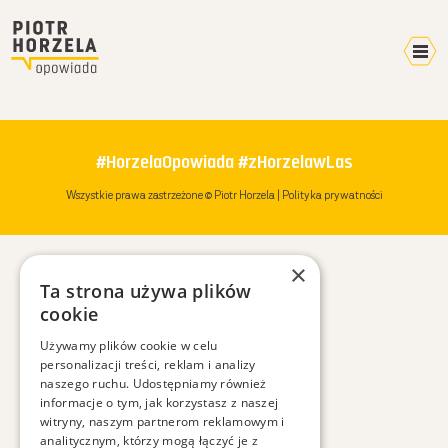
Kalendarz 2026
Home
#HorzelaOpowiada #zHorzelawLas
Video
Wszystkie prawa zastrzeżone © Piotr Horzela |
Polityka prywatności
Pokazy
Terminarz
×
Mikroblog
Ta strona używa plików
Wyprawy
cookie
Plany
Używamy plików cookie w celu
personalizacji treści, reklam i analizy
W mediach
naszego ruchu. Udostępniamy również
O mnie
informacje o tym, jak korzystasz z naszej
witryny, naszym partnerom reklamowym i
Kontakt
analitycznym, którzy mogą łączyć je z