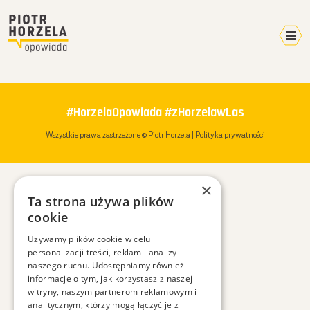
Kalendarz 2026
Home
#HorzelaOpowiada #zHorzelawLas
Video
Wszystkie prawa zastrzeżone © Piotr Horzela |
Polityka prywatności
Pokazy
Terminarz
×
Mikroblog
Ta strona używa plików
Wyprawy
cookie
Plany
Używamy plików cookie w celu
personalizacji treści, reklam i analizy
W mediach
naszego ruchu. Udostępniamy również
O mnie
informacje o tym, jak korzystasz z naszej
witryny, naszym partnerom reklamowym i
Kontakt
analitycznym, którzy mogą łączyć je z