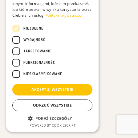
innymi informacjami, które im przekazałeś
lub które zebrali w wyniku korzystania przez
Ciebie z ich usług.
Polityka prywatności
Chcesz być na bieżąco z moimi filmami? Podaj proszę:
NIEZBĘDNE
WYDAJNOŚĆ
TARGETOWANIE
FUNKCJONALNOŚĆ
Podając swój adres e-mail wyrażasz zgodę na otrzymywanie ode mnie maili dotyczących
przyrody i moich działań, a dodatkowo zgadzasz się na otrzymywanie treści
NIESKLASYFIKOWANE
marketingowych dotyczących sprzedaży moich produktów np. kalendarzy - Całą politykę
prywatności znajdziesz
tutaj
.
AKCEPTUJ WSZYSTKIE
ODRZUĆ WSZYSTKIE
POKAŻ SZCZEGÓŁY
POWERED BY COOKIESCRIPT