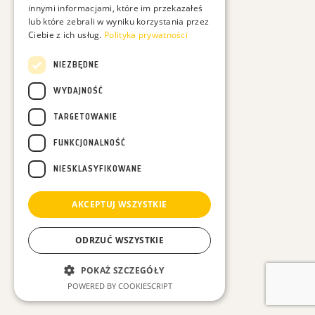
innymi informacjami, które im przekazałeś
lub które zebrali w wyniku korzystania przez
Ciebie z ich usług.
Polityka prywatności
Chcesz być na bieżąco z moimi filmami? Podaj proszę:
NIEZBĘDNE
WYDAJNOŚĆ
TARGETOWANIE
FUNKCJONALNOŚĆ
Podając swój adres e-mail wyrażasz zgodę na otrzymywanie ode mnie maili dotyczących
przyrody i moich działań, a dodatkowo zgadzasz się na otrzymywanie treści
NIESKLASYFIKOWANE
marketingowych dotyczących sprzedaży moich produktów np. kalendarzy - Całą politykę
prywatności znajdziesz
tutaj
.
AKCEPTUJ WSZYSTKIE
ODRZUĆ WSZYSTKIE
POKAŻ SZCZEGÓŁY
POWERED BY COOKIESCRIPT