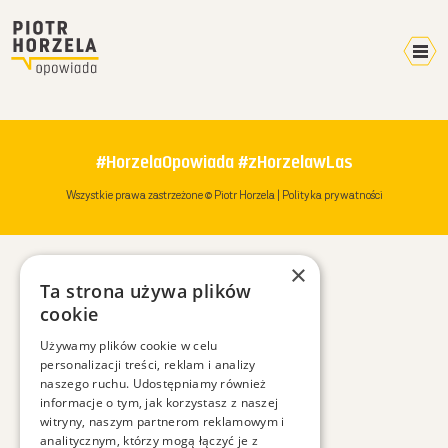
Kalendarz 2026
Home
#HorzelaOpowiada #zHorzelawLas
Video
Wszystkie prawa zastrzeżone © Piotr Horzela |
Polityka prywatności
Pokazy
Terminarz
×
Mikroblog
Ta strona używa plików
Wyprawy
cookie
Plany
Używamy plików cookie w celu
personalizacji treści, reklam i analizy
W mediach
naszego ruchu. Udostępniamy również
O mnie
informacje o tym, jak korzystasz z naszej
witryny, naszym partnerom reklamowym i
Kontakt
analitycznym, którzy mogą łączyć je z